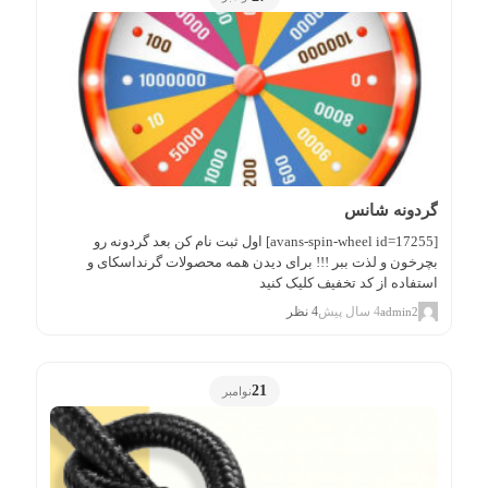
گردونه شانس
[avans-spin-wheel id=17255] اول ثبت نام کن بعد گردونه رو
بچرخون و لذت ببر !!! برای دیدن همه محصولات گرنداسکای و
استفاده از کد تخفیف کلیک کنید
4 سال پیش
4 نظر
admin2
21
نوامبر