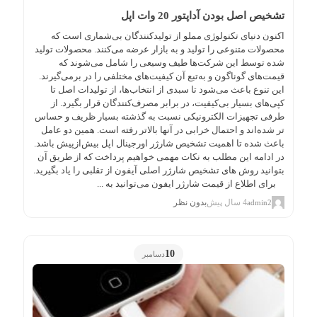
تشخیص اصل بودن آداپتور 20 وات اپل
اکنون دنیای تکنولوژی مملو از تولیدکنندگان بی‌شماری است که
محصولات متنوعی را تولید و به بازار عرضه می­‌کنند. محصولات تولید
شده توسط این شرکت‌­ها طیف وسیعی را شامل می­‌شوند که
قیمت‌­های گوناگون و به‌تبع آن کیفیت­‌های مختلفی را در برمی­‌گیرند.
این تنوع باعث می‌­شود تا سبدی از انتخاب‌­ها، از تولیدات اصل تا
کپی‌­های بسیار بی‌کیفیت، در برابر مصرف‌کنندگان قرار بگیرد. از
طرفی تجهیزات الکترونیکی نسبت به گذشته بسیار ظریف و حساس­‌
تر شده‌­اند و احتمال خرابی در آن­ها بالاتر رفته است. همین دو عامل
باعث شده تا اهمیت تشخیص شارژر اورجینال اپل بیش‌ازپیش باشد.
در ادامه این مطلب به نکات مهمی خواهیم پرداخت که از طریق آن
بتوانید روش های تشخیص شارژر اصلی آیفون از تقلبی را یاد بگیرید.
برای اطلاع از قیمت شارژر ایفون می‌توانید به ...
4 سال پیش
بدون نظر
admin2
10
دسامبر