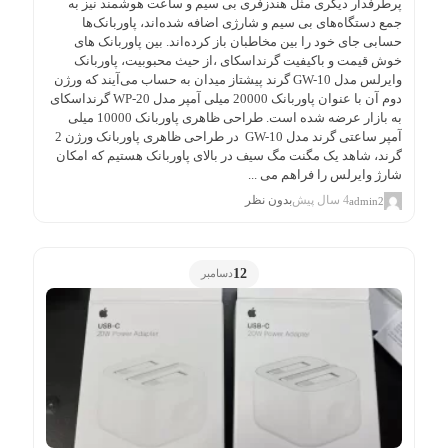
پرطرفدار دیگری مثل هندزفری بی سیم و ساعت هوشمند نیز به
جمع دستگاه‌های بی سیم و شارژی اضافه شده‌اند، پاوربانک‌ها
حسابی جای خود را بین مخاطبان باز کرده‌اند. بین پاوربانک های
خوش قیمت و باکیفیت گرنداسکای ،از حیث محبوبیت، پاوربانک
وایرلس مدل GW-10 گرند پیشتاز میدان به حساب می‌آیند که ورژن
دوم آن با عنوان پاوربانک 20000 میلی آمپر مدل WP-20 گرنداسکای
به بازار عرضه شده است. طراحی ظاهری پاوربانک 10000 میلی
آمپر ساعتی گرند مدل GW-10 در طراحی ظاهری پاوربانک ورژن 2
گرند، شاهد یک مگنت مگ سیف در بالای پاوربانک هستیم که امکان
شارژ وایرلس را فراهم می ...
4 سال پیش
بدون نظر
admin2
12
دسامبر