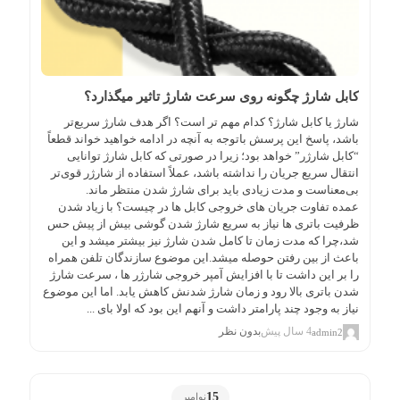
کابل شارژ چگونه روی سرعت شارژ تاثیر میگذارد؟
شارژ یا کابل شارژ؟ کدام مهم تر است؟ اگر هدف شارژ سریع‌تر
باشد، پاسخ این پرسش باتوجه به آنچه در ادامه خواهید خواند قطعاً
“کابل شارژر” خواهد بود؛ زیرا در صورتی که کابل شارژ توانایی
انتقال سریع جریان را نداشته باشد، عملاً استفاده از شارژر قوی‌تر
بی‌معناست و مدت زیادی باید برای شارژ شدن منتظر ماند.
عمده تفاوت جریان های خروجی کابل ها در چیست؟ با زیاد شدن
ظرفیت باتری ها نیاز به سریع شارژ شدن گوشی بیش از پیش حس
شد،چرا که مدت زمان تا کامل شدن شارژ نیز بیشتر میشد و این
باعث از بین رفتن حوصله میشد.این موضوع سازندگان تلفن همراه
را بر این داشت تا با افزایش آمپر خروجی شارژر ها ، سرعت شارژ
شدن باتری بالا رود و زمان شارژ شدنش کاهش یابد. اما این موضوع
نیاز به وجود چند پارامتر داشت و آنهم این بود که اولا بای ...
4 سال پیش
بدون نظر
admin2
15
نوامبر