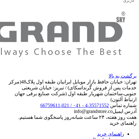
کاربری
برگشت به بالا
تهران: خیابان حافظ بازار موبایل ایرانیان طبقه اول پلاک48(مرکز
خدمات پس از فروش گرنداسکای) / تبریز: خیابان شریعتی
جنوبی،ساختمان شهریار طبقه اول (شرکت صنایع برقی جهان
ارتباط آلتون)
شماره تماس
35571552-4 - ۰4۱ / 021-66759611
آدرس ایمیل
info@grandstore.co
هفت روز هفته، ۲۴ ساعت شبانه‌روز پاسخگوی شما هستیم.
راهنمای خرید
راهنمای خرید