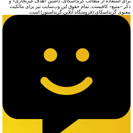
برای استفاده از مطالب گرنداسکای، داشتن «هدف غیرتجاری» و
ذکر «منبع» کافیست. تمام حقوق اين وب‌سايت نیز برای مالکیت
معنوی گرنداسکای (فروشگاه آنلاین گرنداستور) است.