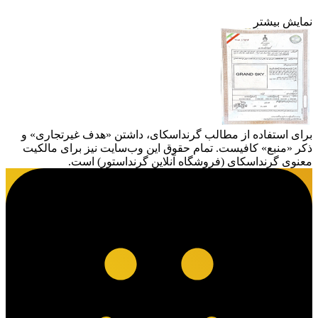
نمایش بیشتر
برای استفاده از مطالب گرنداسکای، داشتن «هدف غیرتجاری» و
ذکر «منبع» کافیست. تمام حقوق اين وب‌سايت نیز برای مالکیت
معنوی گرنداسکای (فروشگاه آنلاین گرنداستور) است.