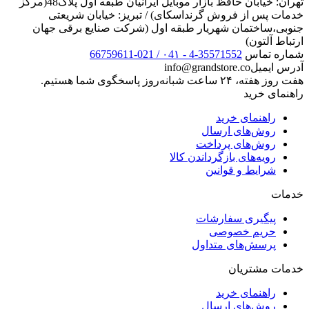
تهران: خیابان حافظ بازار موبایل ایرانیان طبقه اول پلاک48(مرکز
خدمات پس از فروش گرنداسکای) / تبریز: خیابان شریعتی
جنوبی،ساختمان شهریار طبقه اول (شرکت صنایع برقی جهان
ارتباط آلتون)
شماره تماس
35571552-4 - ۰4۱ / 021-66759611
آدرس ایمیل
info@grandstore.co
هفت روز هفته، ۲۴ ساعت شبانه‌روز پاسخگوی شما هستیم.
راهنمای خرید
راهنمای خرید
روش‌های ارسال
روش‌های پرداخت
رویه‌های بازگرداندن کالا
شرایط و قوانین
خدمات
پیگیری سفارشات
حریم خصوصی
پرسش‌های متداول
خدمات مشتریان
راهنمای خرید
روش‌های ارسال