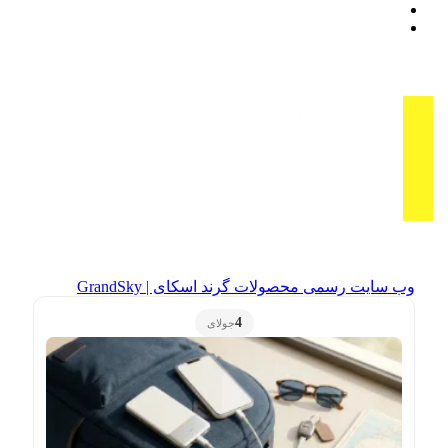
وب سایت رسمی محصولات گرند اسکای | GrandSky
4
جولای