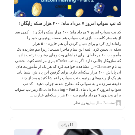
کد تپ سواپ امروز ۷ مرداد ماه؛ ۴۰۰ هزار سکه رایگان!
کد تپ سواپ امروز ۷ مرداد ماه؛ ۴۰۰ هزار سکه رایگان! کمی بعد
از همستر کامبت، بازی تپ سواپ هم صفحه یوتیوبی خود را
راه‌اندازی کرد و برای دنبال کردن آن هم جایزه ۵۰۰ هزار
سکه‌ای تعیین کرد. البته این تمام ماجرا نیست؛ زیرا تیم سازنده یک
مأموریت ۱۰ مرحله‌ای برای تماشای ویدیوهای یوتیوب ترتیب داده
که سازوکار جالبی دارد. اگر به تب «Task» بازی مراجعه کنید، بخشی
به نام «Cinema» را مشاهده خواهید کرد که هر یک از مأموریت‌های
آن پاداش ۴۰۰ هزار سکه‌ای دارد. برای گرفتن این پاداش، شما باید
هر یک از ویدیو‌های یوتیوب تپ سواپ را تماشا کنید و بعد از چند
دقیقه سر زده و به سوالی که مطرح شده، جواب دهید. کد تپ
سواپ امروز، ۷ مرداد ماه: Bitcoin Halving – Part 2 رمز تپ سواپ
برای ویدیوی ۷ مرداد مأموریت ۴۰۰ هزار سکه‌ای عبارت ...
2 سال پیش
بدون نظر
admin2
11
جولای